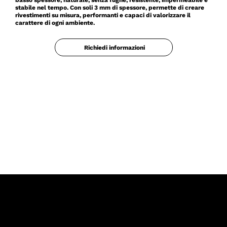
basso spessore, naturale, senza fughe, resistente, impermeabile e
stabile nel tempo. Con soli 3 mm di spessore, permette di creare
rivestimenti su misura, performanti e capaci di valorizzare il
carattere di ogni ambiente.
Richiedi informazioni
IS/Materiali