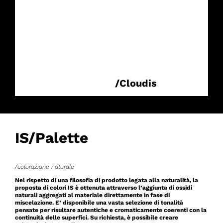
/Cloudis
IS/Palette
/colorazione naturale
Nel rispetto di una filosofia di prodotto legata alla naturalità, la
proposta di colori IS è ottenuta attraverso l’aggiunta di ossidi
naturali aggregati al materiale direttamente in fase di
miscelazione. E’ disponibile una vasta selezione di tonalità
pensate per risultare autentiche e cromaticamente coerenti con la
continuità delle superfici. Su richiesta, è possibile creare