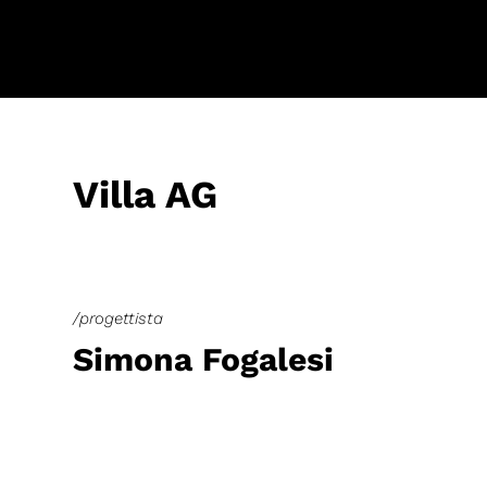
Villa AG
/progettista
Simona Fogalesi