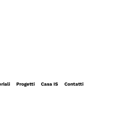
riali
Progetti
Casa IS
Contatti