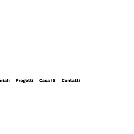
riali
Progetti
Casa IS
Contatti