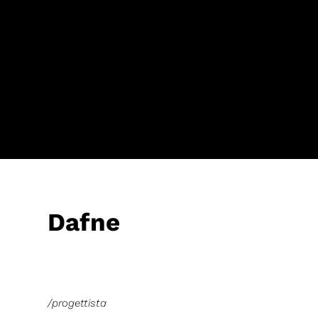
Dafne
/progettista